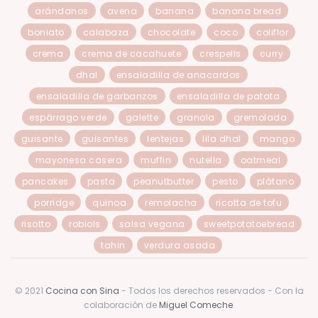
arándanos
avena
banana
banana bread
boniato
calabaza
chocolate
coco
coliflor
crema
crema de cacahuete
crespells
curry
dhal
ensaladilla de anacardos
ensaladilla de garbanzos
ensaladilla de patata
espárrago verde
galette
granola
gremolada
guisante
guisantes
lentejas
lila dhal
mango
mayonesa casera
muffin
nutella
oatmeal
pancakes
pasta
peanutbutter
pesto
plátano
porridge
quinoa
remolacha
ricotta de tofu
risotto
robiols
salsa vegana
sweetpotatoebread
tahin
verdura asada
© 2021
Cocina con Sina
- Todos los derechos reservados - Con la
colaboración de
Miguel Comeche
.