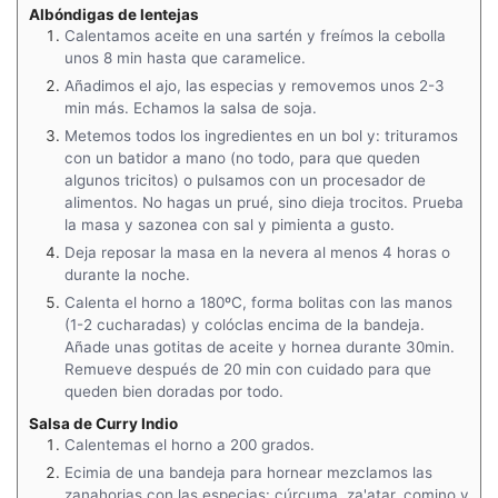
Albóndigas de lentejas
Calentamos aceite en una sartén y freímos la cebolla
unos 8 min hasta que caramelice.
Añadimos el ajo, las especias y removemos unos 2-3
min más. Echamos la salsa de soja.
Metemos todos los ingredientes en un bol y: trituramos
con un batidor a mano (no todo, para que queden
algunos tricitos) o pulsamos con un procesador de
alimentos. No hagas un prué, sino dieja trocitos. Prueba
la masa y sazonea con sal y pimienta a gusto.
Deja reposar la masa en la nevera al menos 4 horas o
durante la noche.
Calenta el horno a 180ºC, forma bolitas con las manos
(1-2 cucharadas) y colóclas encima de la bandeja.
Añade unas gotitas de aceite y hornea durante 30min.
Remueve después de 20 min con cuidado para que
queden bien doradas por todo.
Salsa de Curry Indio
Calentemas el horno a 200 grados.
Ecimia de una bandeja para hornear mezclamos las
zanahorias con las especias: cúrcuma, za'atar, comino y