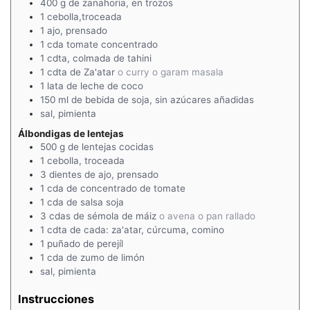
400
g
de zanahoria, en trozos
1
cebolla,troceada
1
ajo, prensado
1
cda
tomate concentrado
1
cdta, colmada
de tahini
1
cdta
de Za'atar
o curry o garam masala
1
lata
de leche de coco
150
ml
de bebida de soja, sin azúcares añadidas
sal, pimienta
Álbondigas de lentejas
500
g
de lentejas cocidas
1
cebolla, troceada
3
dientes de ajo, prensado
1
cda
de concentrado de tomate
1
cda
de salsa soja
3
cdas
de sémola de máiz
o avena o pan rallado
1
cdta
de cada: za'atar, cúrcuma, comino
1
puñado de
perejíl
1
cda
de zumo de limón
sal, pimienta
Instrucciones